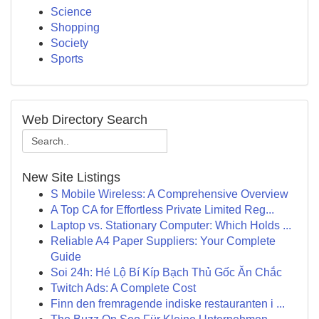
Science
Shopping
Society
Sports
Web Directory Search
New Site Listings
S Mobile Wireless: A Comprehensive Overview
A Top CA for Effortless Private Limited Reg...
Laptop vs. Stationary Computer: Which Holds ...
Reliable A4 Paper Suppliers: Your Complete
Guide
Soi 24h: Hé Lộ Bí Kíp Bạch Thủ Gốc Ăn Chắc
Twitch Ads: A Complete Cost
Finn den fremragende indiske restauranten i ...