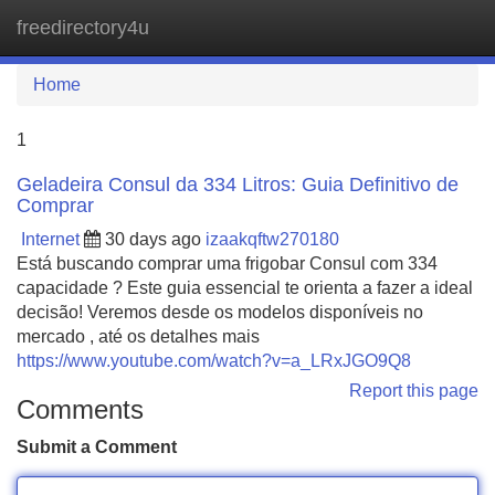
freedirectory4u
Tog
navi
Home
1
Geladeira Consul da 334 Litros: Guia Definitivo de
Comprar
Internet
30 days ago
izaakqftw270180
Está buscando comprar uma frigobar Consul com 334
capacidade ? Este guia essencial te orienta a fazer a ideal
decisão! Veremos desde os modelos disponíveis no
mercado , até os detalhes mais
https://www.youtube.com/watch?v=a_LRxJGO9Q8
Report this page
Comments
Submit a Comment