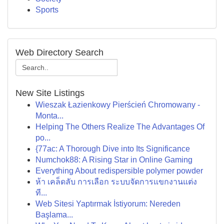
Sports
Web Directory Search
New Site Listings
Wieszak Łazienkowy Pierścień Chromowany -
Monta...
Helping The Others Realize The Advantages Of
po...
{77ac: A Thorough Dive into Its Significance
Numchok88: A Rising Star in Online Gaming
Everything About redispersible polymer powder
ห้า เคล็ดลับ การเลือก ระบบจัดการแขกงานแต่ง
ที...
Web Sitesi Yaptırmak İstiyorum: Nereden
Başlama...