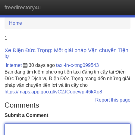
freedirectory4u
Tog
navi
Home
1
Xe Điện Đức Trọng: Một giải pháp Vận chuyển Tiện
lợi
Internet
30 days ago
taxi-in-c-trng099543
Bạn đang tìm kiếm phương tiện taxi đáng tin cậy tại Điện
Đức Trọng? Dịch vụ Điện Đức Trọng mang đến những giải
pháp vận chuyển tiện lợi và tin cậy cho
https://maps.app.goo.gl/vC2JCooewpi46kXo8
Report this page
Comments
Submit a Comment