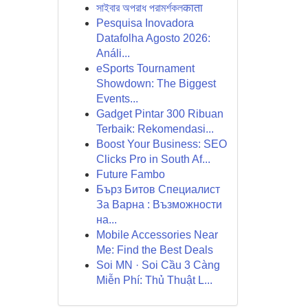
সাইবার অপরাধ পরামর্শকলकाता
Pesquisa Inovadora
Datafolha Agosto 2026:
Análi...
eSports Tournament
Showdown: The Biggest
Events...
Gadget Pintar 300 Ribuan
Terbaik: Rekomendasi...
Boost Your Business: SEO
Clicks Pro in South Af...
Future Fambo
Бърз Битов Специалист
За Варна : Възможности
на...
Mobile Accessories Near
Me: Find the Best Deals
Soi MN · Soi Cầu 3 Càng
Miễn Phí: Thủ Thuật L...