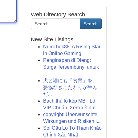
Web Directory Search
Search
New Site Listings
Numchok88: A Rising Star
in Online Gaming
Penginapan di Dieng:
Surga Tersembunyi untuk
...
犬と猫にも「食育」を。
妥協なきこだわりが生ん
だ...
Bạch thủ lô kép MB · Lô
VIP Chuẩn: Xem xét dữ ...
copyright: Unerwünschte
Wirkungen und Risiken i...
Soi Cầu Lô Tô Tham Khảo
Chính Xác Nhất