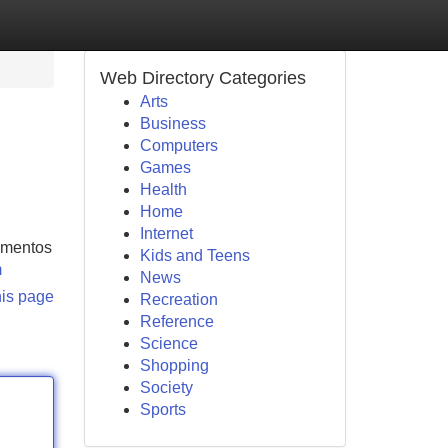
Web Directory Categories
Arts
Business
Computers
Games
Health
Home
Internet
damentos
Kids and Teens
m
News
his page
Recreation
Reference
Science
Shopping
Society
Sports