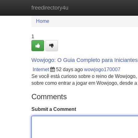
freedirectory4u
Home
New Site Listings
Add Site
Home
1
Wowjogo: O Guia Completo para Iniciantes
Internet
52 days ago
wowjogo170007
Se você está curioso sobre o reino de Wowjogo, 
sobre como entrar a jogar em Wowjogo, desde a
Comments
Submit a Comment