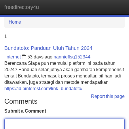
freedirectory4u
Tog
navi
Home
1
Bundatoto: Panduan Utuh Tahun 2024
Internet
53 days ago
nannieflsq152344
Berencana Siapa pun memulai platform ini pada tahun
2024? Panduan selanjutnya akan gambaran komprehensif
terkait Bundatoto, termasuk proses mendaftar, pilihan judi
ditawarkan, juga strategi dan metode mendapatkan
https://id.pinterest.com/link_bundatoto/
Report this page
Comments
Submit a Comment