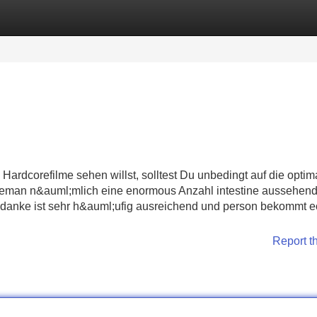
Categories
Register
Login
 Hardcorefilme sehen willst, solltest Du unbedingt auf die optim
tleman n&auml;mlich eine enormous Anzahl intestine aussehen
edanke ist sehr h&auml;ufig ausreichend und person bekommt e
Report t