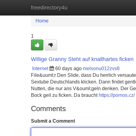
freedirectory4u
Home
New Site Listings
Add Site
Home
1
Willige Granny Steht auf knallhartes ficken
Internet
60 days ago
nielsonu012zvs8
File&uuml;r Den Slide, dass Du herrlich versaute
Sextube Deutschlands klicken. Dann findet gen
Nutten, die nur ans V&ouml;geln denken. Der G
Bock geil zu ficken. Da braucht
https://pornos.cz/
Comments
Submit a Comment