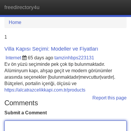
freedirectory4u
Tog
navi
Home
1
Villa Kapısı Seçimi: Modeller ve Fiyatları
Internet
65 days ago
tamzinhbps223131
Ev ön yüzü seçiminde pek çok tip bulunmaktadır.
Alüminyum kapı, ahşap geçit ve modern görünümler
arasında seçenekler {bulunmaktadır|mevcuttur|vardır|.
Bütçeleri, portalin içeriği, ölçüsü ve
https://alcatrazcelikkapi.com.tr/products
Report this page
Comments
Submit a Comment