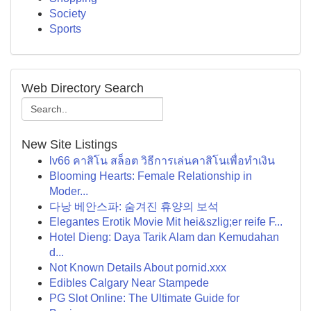
Society
Sports
Web Directory Search
New Site Listings
lv66 คาสิโน สล็อต วิธีการเล่นคาสิโนเพื่อทำเงิน
Blooming Hearts: Female Relationship in
Moder...
다낭 베안스파: 숨겨진 휴양의 보석
Elegantes Erotik Movie Mit hei&szlig;er reife F...
Hotel Dieng: Daya Tarik Alam dan Kemudahan
d...
Not Known Details About pornid.xxx
Edibles Calgary Near Stampede
PG Slot Online: The Ultimate Guide for