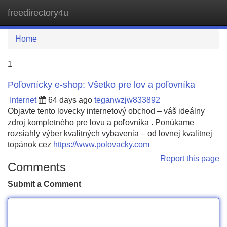
freedirectory4u
Tog
navi
Home
1
Poľovnícky e-shop: Všetko pre lov a poľovníka
Internet
64 days ago
teganwzjw833892
Objavte tento lovecky internetový obchod – váš ideálny
zdroj kompletného pre lovu a poľovníka . Ponúkame
rozsiahly výber kvalitných vybavenia – od lovnej kvalitnej
topánok cez
https://www.polovacky.com
Report this page
Comments
Submit a Comment