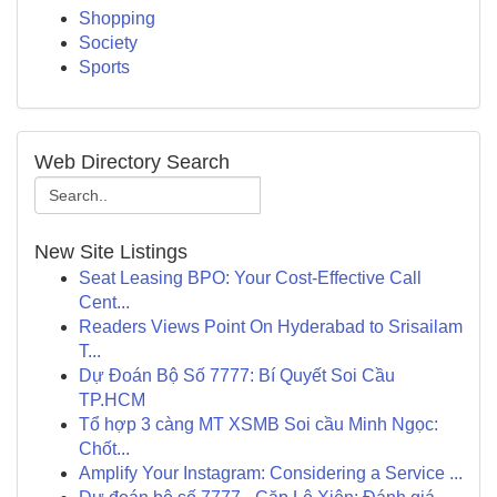
Shopping
Society
Sports
Web Directory Search
New Site Listings
Seat Leasing BPO: Your Cost-Effective Call
Cent...
Readers Views Point On Hyderabad to Srisailam
T...
Dự Đoán Bộ Số 7777: Bí Quyết Soi Cầu
TP.HCM
Tổ hợp 3 càng MT XSMB Soi cầu Minh Ngọc:
Chốt...
Amplify Your Instagram: Considering a Service ...