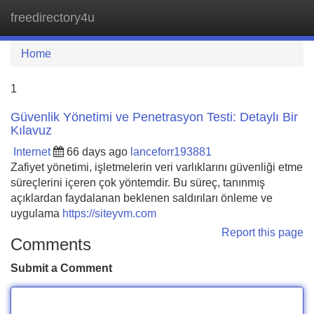
freedirectory4u
Tog
navi
Home
1
Güvenlik Yönetimi ve Penetrasyon Testi: Detaylı Bir
Kılavuz
Internet
66 days ago
lanceforr193881
Zafiyet yönetimi, işletmelerin veri varlıklarını güvenliği etme
süreçlerini içeren çok yöntemdir. Bu süreç, tanınmış
açıklardan faydalanan beklenen saldırıları önleme ve
uygulama
https://siteyvm.com
Report this page
Comments
Submit a Comment