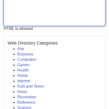
HTML is allowed
Web Directory Categories
Arts
Business
Computers
Games
Health
Home
Internet
Kids and Teens
News
Recreation
Reference
Science