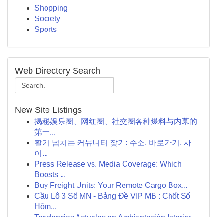
Shopping
Society
Sports
Web Directory Search
New Site Listings
揭秘娱乐圈、网红圈、社交圈各种爆料与内幕的
第一...
활기 넘치는 커뮤니티 찾기: 주소, 바로가기, 사
이...
Press Release vs. Media Coverage: Which
Boosts ...
Buy Freight Units: Your Remote Cargo Box...
Cầu Lô 3 Số MN - Bảng Đề VIP MB : Chốt Số
Hôm...