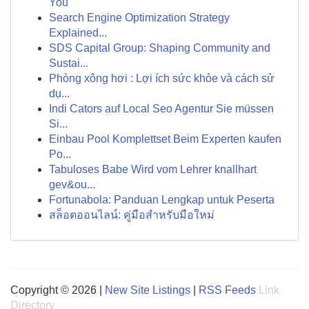
You
Search Engine Optimization Strategy
Explained...
SDS Capital Group: Shaping Community and
Sustai...
Phòng xông hơi : Lợi ích sức khỏe và cách sử
dụ...
Indi Cators auf Local Seo Agentur Sie müssen
Si...
Einbau Pool Komplettset Beim Experten kaufen
Po...
Tabuloses Babe Wird vom Lehrer knallhart
gev&ou...
Fortunabola: Panduan Lengkap untuk Peserta
สล็อตออนไลน์: คู่มือสำหรับมือใหม่
Copyright © 2026 |
New Site Listings
|
RSS Feeds
Link
Directory