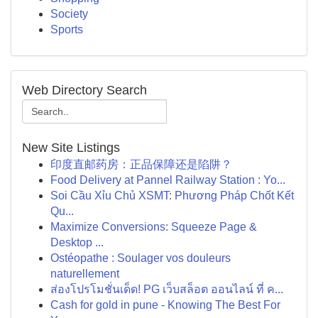
Society
Sports
Web Directory Search
New Site Listings
印度直邮药房：正品保障还是陷阱？
Food Delivery at Pannel Railway Station : Yo...
Soi Cầu Xỉu Chủ XSMT: Phương Pháp Chốt Kết
Qu...
Maximize Conversions: Squeeze Page &
Desktop ...
Ostéopathe : Soulager vos douleurs
naturellement
ส่องโปรโมชั่นเด็ด! PG เว็บสล็อต ออนไลน์ ที่ ค...
Cash for gold in pune - Knowing The Best For