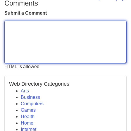
Comments
Submit a Comment
HTML is allowed
Web Directory Categories
Arts
Business
Computers
Games
Health
Home
Internet