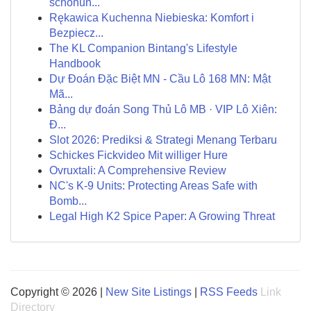
schonun...
Rękawica Kuchenna Niebieska: Komfort i
Bezpiecz...
The KL Companion Bintang's Lifestyle
Handbook
Dự Đoán Đặc Biệt MN - Cầu Lô 168 MN: Mật
Mã...
Bảng dự đoán Song Thủ Lô MB · VIP Lô Xiên:
Đ...
Slot 2026: Prediksi & Strategi Menang Terbaru
Schickes Fickvideo Mit williger Hure
Ovruxtali: A Comprehensive Review
NC's K-9 Units: Protecting Areas Safe with
Bomb...
Legal High K2 Spice Paper: A Growing Threat
Copyright © 2026 |
New Site Listings
|
RSS Feeds
Link
Directory