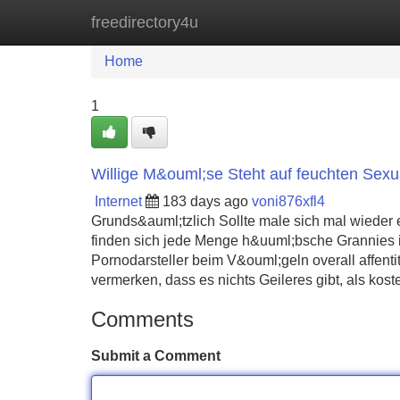
freedirectory4u
Home
New Site Listings
Add Site
Home
1
Willige M&ouml;se Steht auf feuchten Sexu
Internet
183 days ago
voni876xfl4
Grunds&auml;tzlich Sollte male sich mal wieder 
finden sich jede Menge h&uuml;bsche Grannies 
Pornodarsteller beim V&ouml;geln overall affent
vermerken, dass es nichts Geileres gibt, als kost
Comments
Submit a Comment