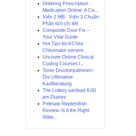
Ordering Prescription
Medication Online: A Co...
Xiên 2 MB · Xiên 3 Chuẩn:
Phân tích chi tiết
Composite Door Fix –
Your Vital Guide
Hot Tips for KChlor
Chlorinator owners
Uncover Online Clinical
Coding Courses I...
Toner Druckerpatronen:
Die Ultimative
Kaufberatung
The Lottery sambad 8:00
pm Diaries
Petmate Replendish
Review: Is It the Right
Wate...