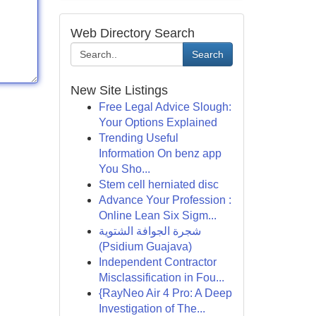
Web Directory Search
Search
New Site Listings
Free Legal Advice Slough:
Your Options Explained
Trending Useful
Information On benz app
You Sho...
Stem cell herniated disc
Advance Your Profession :
Online Lean Six Sigm...
شجرة الجوافة الشتوية
(Psidium Guajava)
Independent Contractor
Misclassification in Fou...
{RayNeo Air 4 Pro: A Deep
Investigation of The...