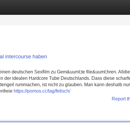
Categories
Register
Login
al intercourse haben
einen deutschen Sexfilm zu Gem&uuml;te file&uuml;hren. Alldie
in der idealen Hardcore Tube Deutschlands. Dass diese scharf
ittengeil rummachen, ist nicht zu glauben. Man kann deshalb nur
enfreie
https://pornos.cc/tag/fetisch/
Report t