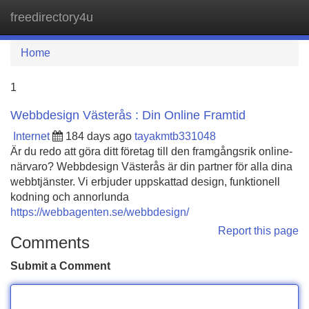
freedirectory4u
Tog
navi
Home
1
Webbdesign Västerås : Din Online Framtid
Internet
184 days ago
tayakmtb331048
Är du redo att göra ditt företag till den framgångsrik online-
närvaro? Webbdesign Västerås är din partner för alla dina
webbtjänster. Vi erbjuder uppskattad design, funktionell
kodning och annorlunda
https://webbagenten.se/webbdesign/
Report this page
Comments
Submit a Comment