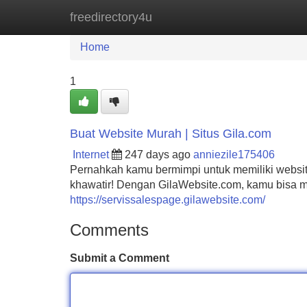
freedirectory4u
Home
New Site Listings
Add Site
Home
1
Buat Website Murah | Situs Gila.com
Internet
247 days ago
anniezile175406
Pernahkah kamu bermimpi untuk memiliki website 
khawatir! Dengan GilaWebsite.com, kamu bisa 
https://servissalespage.gilawebsite.com/
Comments
Submit a Comment