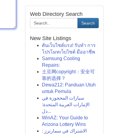
Web Directory Search
Search
New Site Listings
ดันเว็บไซต์แรง! รับทำ การ
โปรโมทเว็บไซต์ มืออาชีพ
Samsung Cooling
Repairs:
土豆网copyright：安全可
靠的选择？
Dewa212: Panduan Utuh
untuk Pemula
سيارات المحجوزة في
الإمارات العربية المتحدة:
دل...
WinAZ: Your Guide to
Arizona Lottery Wins
الاشتراك في سمارترز :