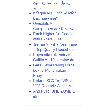
الوصول إلى المحتوى دون
حدود
Kết quả MT Chốt Số Miền
Bắc ngày mai?
Ovruxtali: A
Comprehensive Review
Rank Higher On Google
with Expert SEO
Trehan Vriksha Neemrana
– Top Quality Household...
Pojemniki cukiernicze
Guillin ALI10: Idealne do...
Gerai Store Paling Mahal:
Lokasi Menemukan
Khay...
Roland SG3 TrueVIS vs.
VG3 Roland : Which Ma...
Ang FORTUNE ZOMBIE
jili