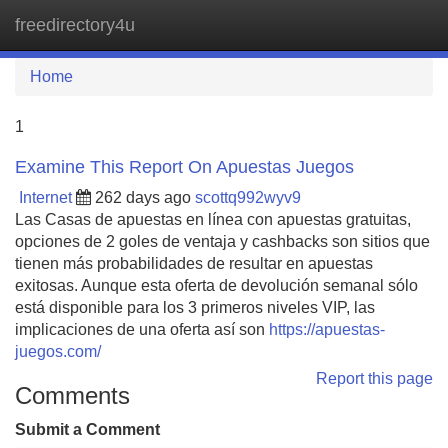
freedirectory4u
Tog
navi
Home
1
Examine This Report On Apuestas Juegos
Internet
262 days ago
scottq992wyv9
Las Casas de apuestas en línea con apuestas gratuitas,
opciones de 2 goles de ventaja y cashbacks son sitios que
tienen más probabilidades de resultar en apuestas
exitosas. Aunque esta oferta de devolución semanal sólo
está disponible para los 3 primeros niveles VIP, las
implicaciones de una oferta así son
https://apuestas-
juegos.com/
Report this page
Comments
Submit a Comment