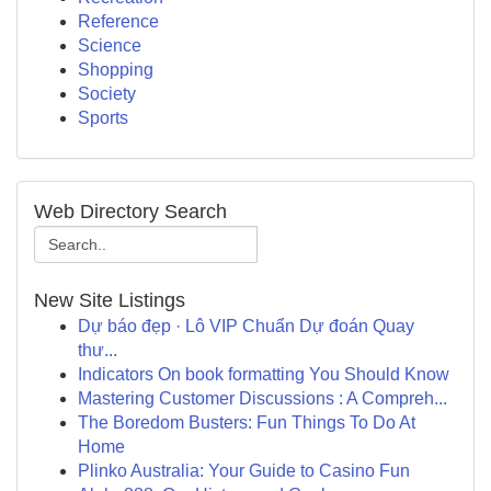
Reference
Science
Shopping
Society
Sports
Web Directory Search
New Site Listings
Dự báo đẹp · Lô VIP Chuẩn Dự đoán Quay
thư...
Indicators On book formatting You Should Know
Mastering Customer Discussions : A Compreh...
The Boredom Busters: Fun Things To Do At
Home
Plinko Australia: Your Guide to Casino Fun