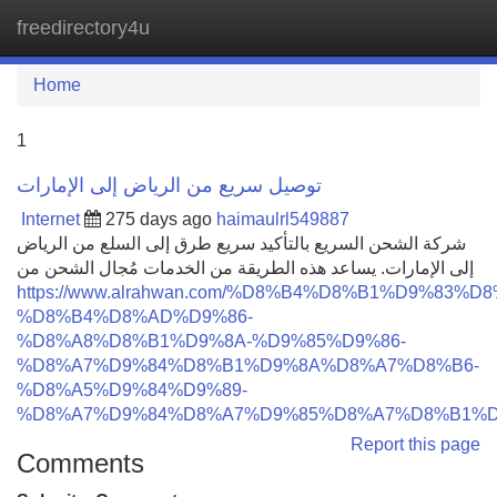
freedirectory4u
Tog
navi
Home
1
توصيل سريع من الرياض إلى الإمارات
Internet
275 days ago
haimaulrl549887
شركة الشحن السريع بالتأكيد سريع طرق إلى السلع من الرياض
إلى الإمارات. يساعد هذه الطريقة من الخدمات مُجال الشحن من
https://www.alrahwan.com/%D8%B4%D8%B1%D9%83%D8
%D8%B4%D8%AD%D9%86-
%D8%A8%D8%B1%D9%8A-%D9%85%D9%86-
%D8%A7%D9%84%D8%B1%D9%8A%D8%A7%D8%B6-
%D8%A5%D9%84%D9%89-
%D8%A7%D9%84%D8%A7%D9%85%D8%A7%D8%B1%D
Report this page
Comments