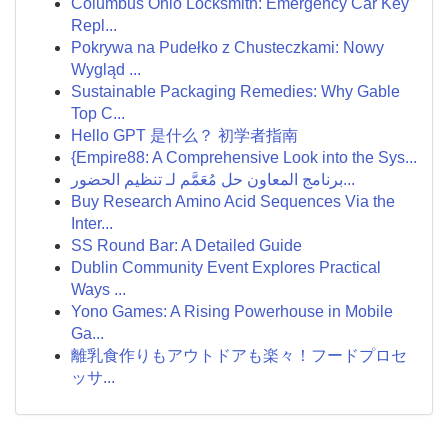
Columbus Ohio Locksmith: Emergency Car Key
Repl...
Pokrywa na Pudełko z Chusteczkami: Nowy
Wygląd ...
Sustainable Packaging Remedies: Why Gable
Top C...
Hello GPT 是什么？ 初学者指南
{Empire88: A Comprehensive Look into the Sys...
برنامج المعاون حل مُعَمَّم لـ تنظيم الحضور...
Buy Research Amino Acid Sequences Via the
Inter...
SS Round Bar: A Detailed Guide
Dublin Community Event Explores Practical
Ways ...
Yono Games: A Rising Powerhouse in Mobile
Ga...
離乳食作りもアウトドアも楽々！フードプロセ
ッサ...