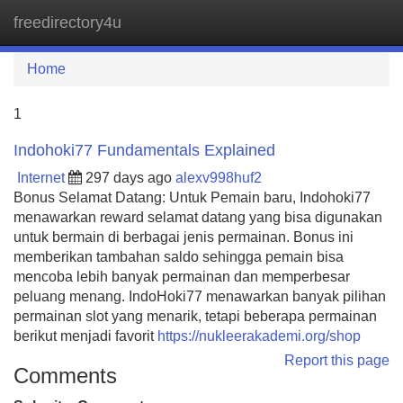
freedirectory4u
Tog
navi
Home
1
Indohoki77 Fundamentals Explained
Internet
297 days ago
alexv998huf2
Bonus Selamat Datang: Untuk Pemain baru, Indohoki77
menawarkan reward selamat datang yang bisa digunakan
untuk bermain di berbagai jenis permainan. Bonus ini
memberikan tambahan saldo sehingga pemain bisa
mencoba lebih banyak permainan dan memperbesar
peluang menang. IndoHoki77 menawarkan banyak pilihan
permainan slot yang menarik, tetapi beberapa permainan
berikut menjadi favorit
https://nukleerakademi.org/shop
Report this page
Comments