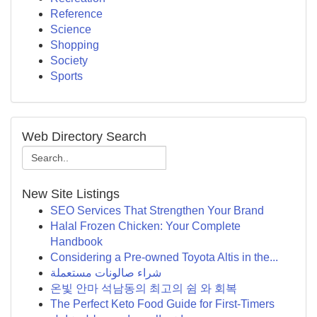
Reference
Science
Shopping
Society
Sports
Web Directory Search
New Site Listings
SEO Services That Strengthen Your Brand
Halal Frozen Chicken: Your Complete
Handbook
Considering a Pre-owned Toyota Altis in the...
شراء صالونات مستعملة
온빛 안마 석남동의 최고의 쉼 와 회복
The Perfect Keto Food Guide for First-Timers