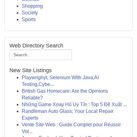
Shopping
Society
Sports
Web Directory Search
New Site Listings
Playwrighyt, Selenium WIth Java,AI
Testing,Cybe...
British Gas Homecare: Are the Opinions
Reliable?
Những Game Xoay Hũ Uy Tín : Top 5 Đề Xuất ...
Randleman Auto Glass: Your Local Repair
Experts
Vente Site Web : Guide Complet pour Réussir
Vot...