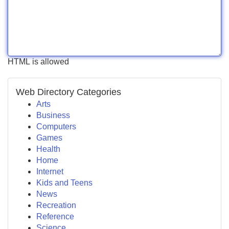
HTML is allowed
Web Directory Categories
Arts
Business
Computers
Games
Health
Home
Internet
Kids and Teens
News
Recreation
Reference
Science