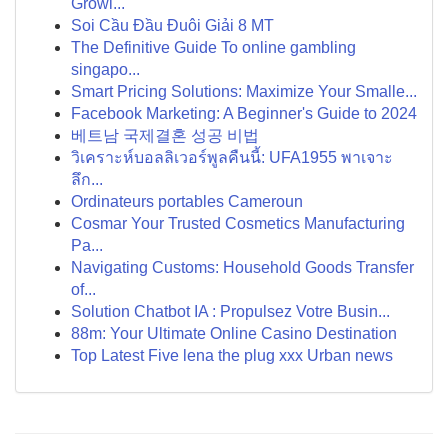
Growi...
Soi Cầu Đầu Đuôi Giải 8 MT
The Definitive Guide To online gambling
singapo...
Smart Pricing Solutions: Maximize Your Smalle...
Facebook Marketing: A Beginner's Guide to 2024
베트남 국제결혼 성공 비법
วิเคราะห์บอลลิเวอร์พูลคืนนี้: UFA1955 พาเจาะ
ลึก...
Ordinateurs portables Cameroun
Cosmar Your Trusted Cosmetics Manufacturing
Pa...
Navigating Customs: Household Goods Transfer
of...
Solution Chatbot IA : Propulsez Votre Busin...
88m: Your Ultimate Online Casino Destination
Top Latest Five lena the plug xxx Urban news