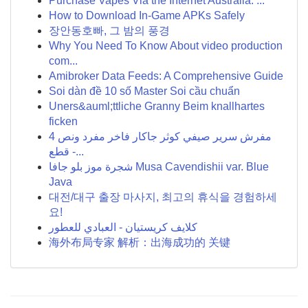
Purchase Vapes Via the Internet Australia: ...
How to Download In-Game APKs Safely
장안동호빠, 그 밤의 풍경
Why You Need To Know About video production
com...
Amibroker Data Feeds: A Comprehensive Guide
Soi dàn đề 10 số Master Soi cầu chuẩn
Uners&auml;ttliche Granny Beim knallhartes
ficken
مفرش سرير صيفي كوثر جاكار فاخر مفرد ونص 4
قطع -...
شجرة موز بلو جافا Musa Cavendishii var. Blue
Java
대전/대구 출장 마사지, 최고의 휴식을 경험하세
요!
كلايف كريستيان - العبادي للعطور
海外布局专家 解析：出海成功的 关键