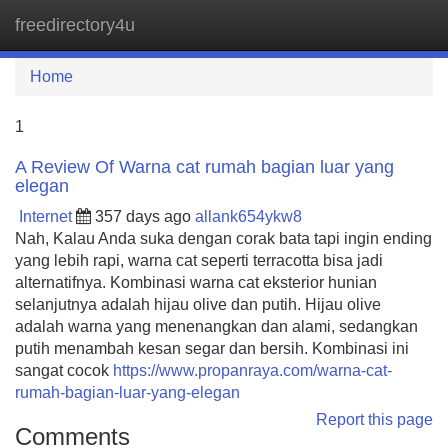
freedirectory4u
Tog
navi
Home
1
A Review Of Warna cat rumah bagian luar yang
elegan
Internet
357 days ago
allank654ykw8
Nah, Kalau Anda suka dengan corak bata tapi ingin ending
yang lebih rapi, warna cat seperti terracotta bisa jadi
alternatifnya. Kombinasi warna cat eksterior hunian
selanjutnya adalah hijau olive dan putih. Hijau olive
adalah warna yang menenangkan dan alami, sedangkan
putih menambah kesan segar dan bersih. Kombinasi ini
sangat cocok
https://www.propanraya.com/warna-cat-
rumah-bagian-luar-yang-elegan
Report this page
Comments