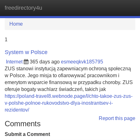
freedirectory4u
Tog
navi
Home
1
System w Polsce
Internet
365 days ago
esmeeqkvk185795
ZUS stanowi instytucją zapewniacym ochroną społeczną
w Polsce. Jego misja to ofiarowywać pracownikom i
emerytom wsparcie finansową w przypadku choroby. ZUS
oferuje bogaty wachlarz świadczeń, takich jak
https://poland-travel8.webnode.page/l/chto-takoe-zus-zus-
v-polshe-polnoe-rukovodstvo-dlya-inostrantsev-i-
rezidentov/
Report this page
Comments
Submit a Comment