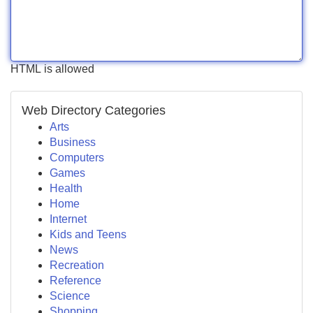
HTML is allowed
Web Directory Categories
Arts
Business
Computers
Games
Health
Home
Internet
Kids and Teens
News
Recreation
Reference
Science
Shopping