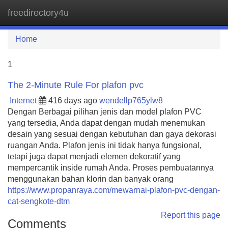
freedirectory4u
Tog
navi
Home
1
The 2-Minute Rule For plafon pvc
Internet
416 days ago
wendellp765ylw8
Dengan Berbagai pilihan jenis dan model plafon PVC
yang tersedia, Anda dapat dengan mudah menemukan
desain yang sesuai dengan kebutuhan dan gaya dekorasi
ruangan Anda. Plafon jenis ini tidak hanya fungsional,
tetapi juga dapat menjadi elemen dekoratif yang
mempercantik inside rumah Anda. Proses pembuatannya
menggunakan bahan klorin dan banyak orang
https://www.propanraya.com/mewarnai-plafon-pvc-dengan-
cat-sengkote-dtm
Report this page
Comments