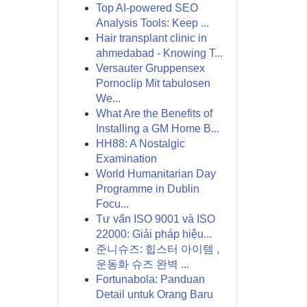
Top AI-powered SEO
Analysis Tools: Keep ...
Hair transplant clinic in
ahmedabad - Knowing T...
Versauter Gruppensex
Pornoclip Mit tabulosen
We...
What Are the Benefits of
Installing a GM Home B...
HH88: A Nostalgic
Examination
World Humanitarian Day
Programme in Dublin
Focu...
Tư vấn ISO 9001 và ISO
22000: Giải pháp hiệu...
준니슈즈: 힙스터 아이템 ,
운동화 슈즈 완벽 ...
Fortunabola: Panduan
Detail untuk Orang Baru