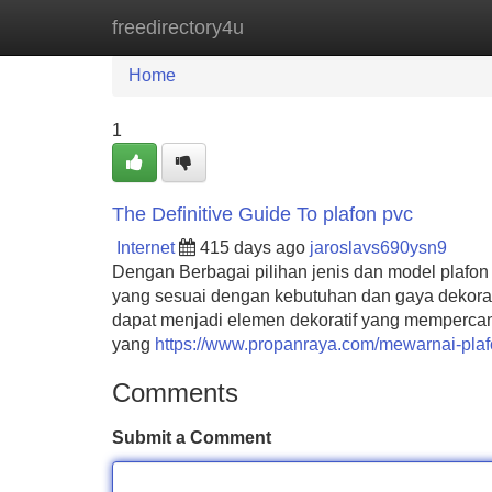
freedirectory4u
Home
New Site Listings
Add Site
Home
1
The Definitive Guide To plafon pvc
Internet
415 days ago
jaroslavs690ysn9
Dengan Berbagai pilihan jenis dan model plaf
yang sesuai dengan kebutuhan dan gaya dekorasi 
dapat menjadi elemen dekoratif yang mempercanti
yang
https://www.propanraya.com/mewarnai-pla
Comments
Submit a Comment