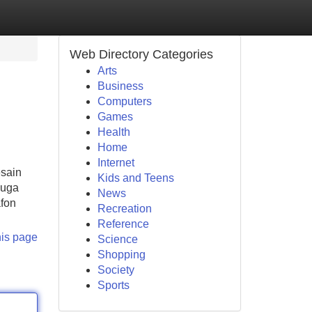
Web Directory Categories
Arts
Business
Computers
Games
Health
Home
Internet
sain
Kids and Teens
juga
News
afon
Recreation
Reference
his page
Science
Shopping
Society
Sports