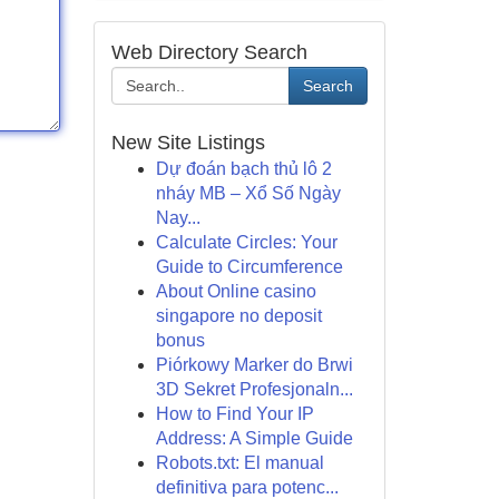
Web Directory Search
Search
New Site Listings
Dự đoán bạch thủ lô 2
nháy MB – Xổ Số Ngày
Nay...
Calculate Circles: Your
Guide to Circumference
About Online casino
singapore no deposit
bonus
Piórkowy Marker do Brwi
3D Sekret Profesjonaln...
How to Find Your IP
Address: A Simple Guide
Robots.txt: El manual
definitiva para potenc...