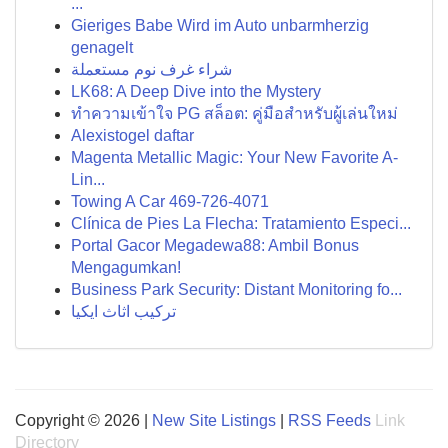
...
Gieriges Babe Wird im Auto unbarmherzig
genagelt
شراء غرف نوم مستعملة
LK68: A Deep Dive into the Mystery
ทำความเข้าใจ PG สล็อต: คู่มือสำหรับผู้เล่นใหม่
Alexistogel daftar
Magenta Metallic Magic: Your New Favorite A-
Lin...
Towing A Car 469-726-4071
Clínica de Pies La Flecha: Tratamiento Especi...
Portal Gacor Megadewa88: Ambil Bonus
Mengagumkan!
Business Park Security: Distant Monitoring fo...
تركيب اثاث ايكيا
Copyright © 2026 |
New Site Listings
|
RSS Feeds
Link
Directory