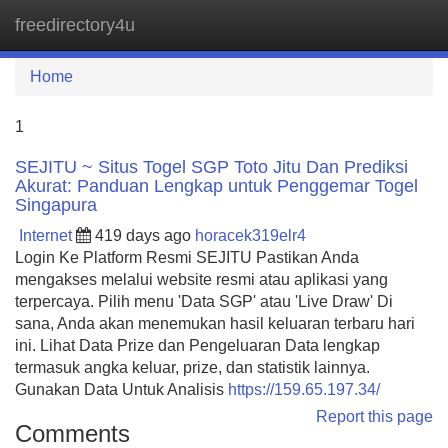
freedirectory4u
Tog
navi
Home
1
SEJITU ~ Situs Togel SGP Toto Jitu Dan Prediksi
Akurat: Panduan Lengkap untuk Penggemar Togel
Singapura
Internet
419 days ago
horacek319elr4
Login Ke Platform Resmi SEJITU Pastikan Anda
mengakses melalui website resmi atau aplikasi yang
terpercaya. Pilih menu 'Data SGP' atau 'Live Draw' Di
sana, Anda akan menemukan hasil keluaran terbaru hari
ini. Lihat Data Prize dan Pengeluaran Data lengkap
termasuk angka keluar, prize, dan statistik lainnya.
Gunakan Data Untuk Analisis
https://159.65.197.34/
Report this page
Comments