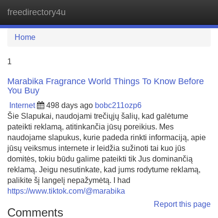
freedirectory4u
Tog
navi
Home
1
Marabika Fragrance World Things To Know Before
You Buy
Internet
498 days ago
bobc211ozp6
Šie Slapukai, naudojami trečiųjų šalių, kad galėtume
pateikti reklamą, atitinkančia jūsų poreikius. Mes
naudojame slapukus, kurie padeda rinkti informaciją, apie
jūsų veiksmus internete ir leidžia sužinoti tai kuo jūs
domitės, tokiu būdu galime pateikti tik Jus dominančią
reklamą. Jeigu nesutinkate, kad jums rodytume reklamą,
palikite šį langelį nepažymėtą. I had
https://www.tiktok.com/@marabika
Report this page
Comments