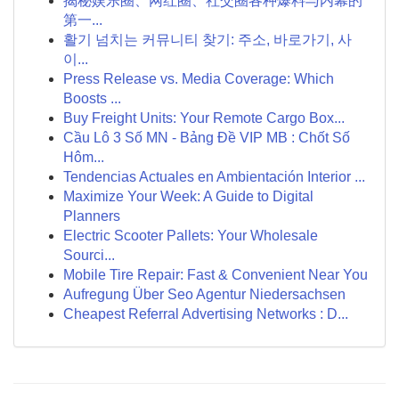
揭秘娱乐圈、网红圈、社交圈各种爆料与内幕的
第一...
활기 넘치는 커뮤니티 찾기: 주소, 바로가기, 사
이...
Press Release vs. Media Coverage: Which
Boosts ...
Buy Freight Units: Your Remote Cargo Box...
Cầu Lô 3 Số MN - Bảng Đề VIP MB : Chốt Số
Hôm...
Tendencias Actuales en Ambientación Interior ...
Maximize Your Week: A Guide to Digital
Planners
Electric Scooter Pallets: Your Wholesale
Sourci...
Mobile Tire Repair: Fast & Convenient Near You
Aufregung Über Seo Agentur Niedersachsen
Cheapest Referral Advertising Networks : D...