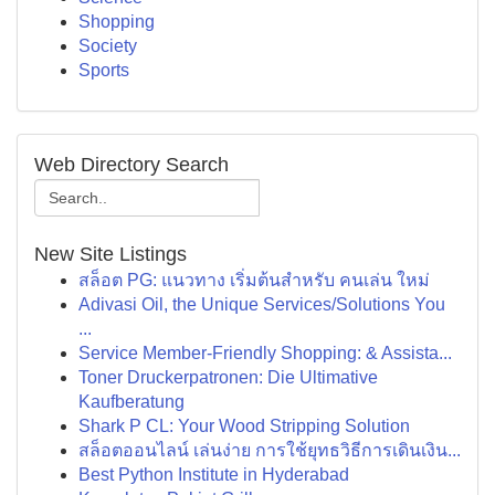
Shopping
Society
Sports
Web Directory Search
New Site Listings
สล็อต PG: แนวทาง เริ่มต้นสำหรับ คนเล่น ใหม่
Adivasi Oil, the Unique Services/Solutions You
...
Service Member-Friendly Shopping: & Assista...
Toner Druckerpatronen: Die Ultimative
Kaufberatung
Shark P CL: Your Wood Stripping Solution
สล็อตออนไลน์ เล่นง่าย การใช้ยุทธวิธีการเดินเงิน...
Best Python Institute in Hyderabad