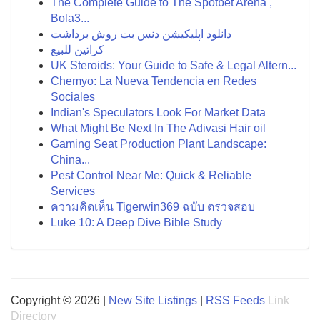
The Complete Guide to The Spotbet Arena ,
Bola3...
دانلود اپلیکیشن دنس بت روش برداشت
كراتين للبيع
UK Steroids: Your Guide to Safe & Legal Altern...
Chemyo: La Nueva Tendencia en Redes
Sociales
Indian's Speculators Look For Market Data
What Might Be Next In The Adivasi Hair oil
Gaming Seat Production Plant Landscape:
China...
Pest Control Near Me: Quick & Reliable
Services
ความคิดเห็น Tigerwin369 ฉบับ ตรวจสอบ
Luke 10: A Deep Dive Bible Study
Copyright © 2026 |
New Site Listings
|
RSS Feeds
Link
Directory