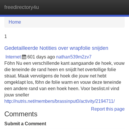
freedirectory4u
Tog
navi
Home
1
Gedetailleerde Notities over wrapfolie snijden
Internet
601 days ago
nathan539m2zv7
Föhn Nu een verschillende kant aangaande de hoek, vouw
die teneinde de rand heen en snijdt het overtollige folie
straat. Maak vervolgens de hoek die jouw net hebt
omgeklapt los, föhn de folie warm en vouw deze teneinde
een andere rand van een hoek heen. Voor beslist.nl vind
jouw sneller
http://nutris.net/members/brassinput0/activity/2194711/
Report this page
Comments
Submit a Comment