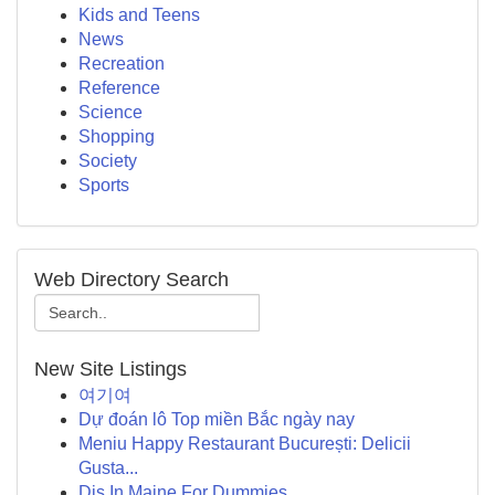
Kids and Teens
News
Recreation
Reference
Science
Shopping
Society
Sports
Web Directory Search
New Site Listings
여기여
Dự đoán lô Top miền Bắc ngày nay
Meniu Happy Restaurant București: Delicii
Gusta...
Djs In Maine For Dummies