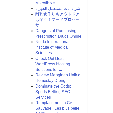
Mikrofibrze...
شراء اثاث مستعمل الجهراء
離乳食作りもアウトドア
も楽々！フードプロセッ
サ...
Dangers of Purchasing
Prescription Drugs Online
Noida International
Institute of Medical
Sciences
Check Out Best
WordPress Hosting
Solutions for ...
Review Menginap Unik di
Homestay Dieng
Dominate the Odds:
Sports Betting SEO
Services
Remplacement à Ce
Sauvage : Les plus belle...