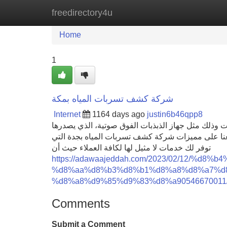
freedirectory4u
Home
New Site Listings
Add Site
Home
1
شركة كشف تسربات المياه بمكة
Internet
1164 days ago
justin6b46qpp8
ذلك مثل جهاز الذبذبات الفوق صوتية، الذي يصدرها
عنا على مميزات شركة كشف تسربات المياه بجدة التي
توفر لك خدمات لا مثيل لها لكافة العملاء حيث أن
https://adawaajeddah.com/2023/02/12/%
%d8%aa%d8%b3%d8%b1%d8%a8%d8%a7%d
%d8%a8%d9%85%d9%83%d8%a90546670011
Comments
Submit a Comment