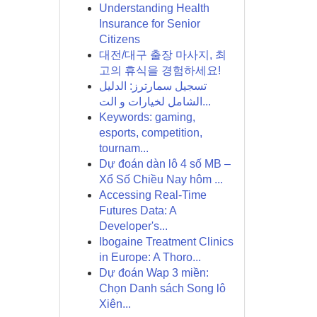
Understanding Health
Insurance for Senior
Citizens
대전/대구 출장 마사지, 최
고의 휴식을 경험하세요!
تسجيل سمارترز: الدليل
الشامل لخيارات و الت...
Keywords: gaming,
esports, competition,
tournam...
Dự đoán dàn lô 4 số MB –
Xổ Số Chiều Nay hôm ...
Accessing Real-Time
Futures Data: A
Developer's...
Ibogaine Treatment Clinics
in Europe: A Thoro...
Dự đoán Wap 3 miền:
Chọn Danh sách Song lô
Xiên...