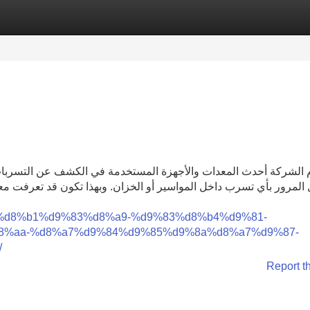
Categories
Register
Login
الشركة أحدث المعدات والأجهزة المستخدمة في الكشف عن التسربات و
المرور بأي تسرب داخل المواسير أو الخزان. وبهذا تكون قد تعرفت م
d8%b4%d8%b1%d9%83%d8%a9-%d9%83%d8%b4%d9%81-
8%aa-%d8%a7%d9%84%d9%85%d9%8a%d8%a7%d9%87-
/
Report t